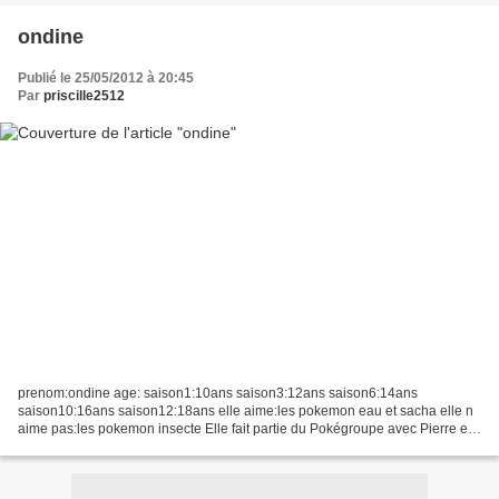
ondine
Publié le 25/05/2012 à 20:45
Par
priscille2512
prenom:ondine age: saison1:10ans saison3:12ans saison6:14ans
saison10:16ans saison12:18ans elle aime:les pokemon eau et sacha elle n
aime pas:les pokemon insecte Elle fait partie du Pokégroupe avec Pierre et
Sacha par intermittence pendant les cinq premières...