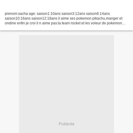
prenom:sacha age: saison1:10ans saison3:12ans saison6:14ans
saison10:16ans saison12:18ans il aime ses pokemon pikachu,manger et
ondine enfin je croi il n aime pas:la team rocket et les voleur de pokemon
Sacha est un jeune dresseur de 10 ans très sûr de...
Publicité