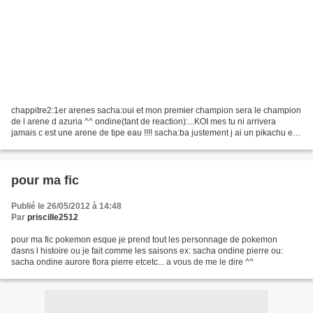
chappitre2:1er arenes sacha:oui et mon premier champion sera le champion
de l arene d azuria ^^ ondine(tant de reaction):...KOI mes tu ni arrivera
jamais c est une arene de tipe eau !!!! sacha:ba justement j ai un pikachu et
un papillusion ^^ ondine(elle...
pour ma fic
Publié le 26/05/2012 à 14:48
Par
priscille2512
pour ma fic pokemon esque je prend tout les personnage de pokemon
dasns l histoire ou je fait comme les saisons ex: sacha ondine pierre ou:
sacha ondine aurore flora pierre etcetc... a vous de me le dire ^^