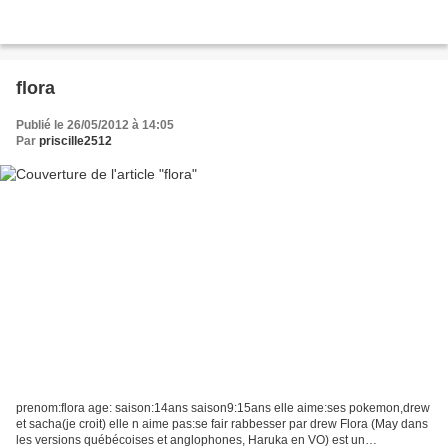
flora
Publié le 26/05/2012 à 14:05
Par
priscille2512
prenom:flora age: saison:14ans saison9:15ans elle aime:ses pokemon,drew
et sacha(je croit) elle n aime pas:se fair rabbesser par drew Flora (May dans
les versions québécoises et anglophones, Haruka en VO) est un