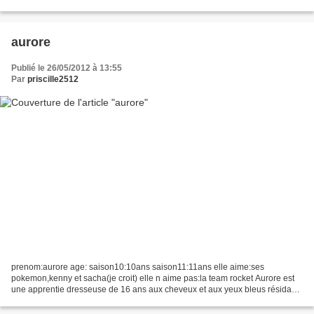
personnage principal de la série animée...
aurore
Publié le 26/05/2012 à 13:55
Par
priscille2512
prenom:aurore age: saison10:10ans saison11:11ans elle aime:ses
pokemon,kenny et sacha(je croit) elle n aime pas:la team rocket Aurore est
une apprentie dresseuse de 16 ans aux cheveux et aux yeux bleus résidant
à Bonaugure, rêvant de devenir la meilleure...