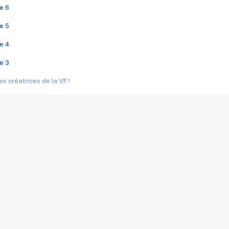
e 6
e 5
e 4
e 3
s créatrices de la VF !
e 2
e 1
e Mektoub My Love arrive enfin ! Rencontre avec Shaïn Boumedine et Sal
i : après Toni en famille
elle réalise le bouleversant Dites lui que je l'aime
ais ! Rencontre autour de Vie privée de Rebecca Zlotowski
 de Marguerite, Grave... Rencontre avec Ella Rumpf
 Les Rêveurs, un film intime sur la santé mentale