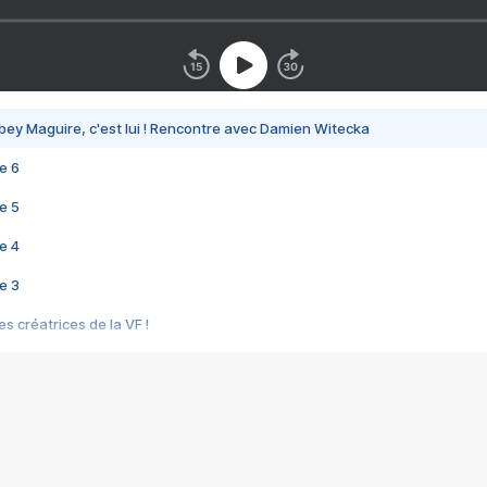
bey Maguire, c'est lui ! Rencontre avec Damien Witecka
e 6
e 5
e 4
e 3
s créatrices de la VF !
e 2
e 1
e Mektoub My Love arrive enfin ! Rencontre avec Shaïn Boumedine et Sal
i : après Toni en famille