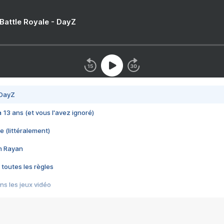
 Battle Royale - DayZ
 DayZ
 a 13 ans (et vous l'avez ignoré)
e (littéralement)
im Rayan
 toutes les règles
s les jeux vidéo
us choquant de Rockstar ? - Le scandale BULLY
e plus moche de Steam