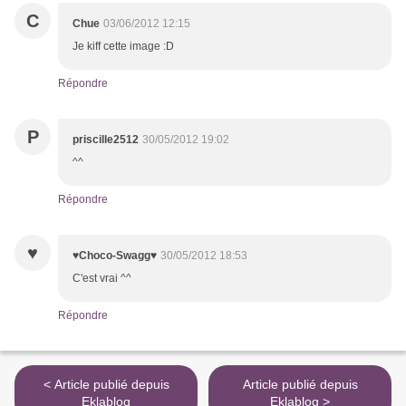
C
Chue
03/06/2012 12:15
Je kiff cette image :D
Répondre
P
priscille2512
30/05/2012 19:02
^^
Répondre
♥
♥Choco-Swagg♥
30/05/2012 18:53
C'est vrai ^^
Répondre
< Article publié depuis
Article publié depuis
Eklablog
Eklablog >