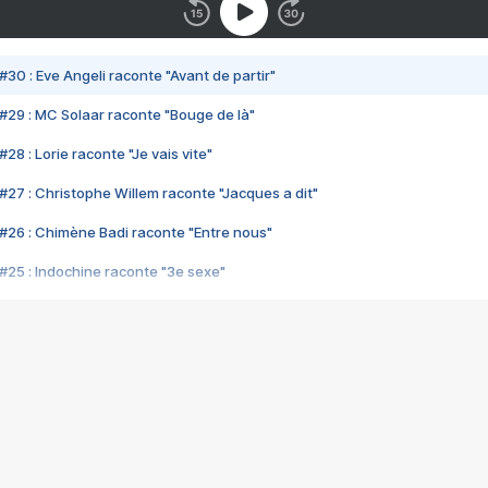
#30 : Eve Angeli raconte "Avant de partir"
#29 : MC Solaar raconte "Bouge de là"
28 : Lorie raconte "Je vais vite"
#27 : Christophe Willem raconte "Jacques a dit"
#26 : Chimène Badi raconte "Entre nous"
#25 : Indochine raconte "3e sexe"
#24 : Zaho raconte "C'est chelou"
#23 : Patrick Bruel raconte "Au café des délices"
#22 : Kyo raconte "Le chemin"
#21 : Nolwenn Leroy raconte "Cassé"
#20 : Patrick Hernandez raconte "Born to be alive"